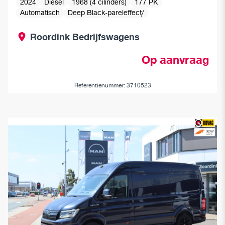
2024
Diesel
1968 (4 cilinders)
177 PK
Automatisch
Deep Black-pareleffect/
Roordink Bedrijfswagens
Op aanvraag
Referentienummer: 3710523