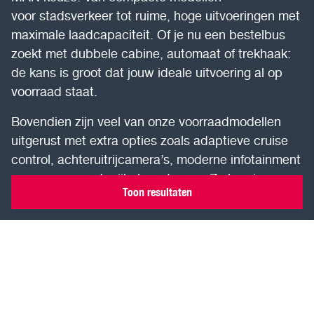
voor stadsverkeer tot ruime, hoge uitvoeringen met
maximale laadcapaciteit. Of je nu een bestelbus
zoekt met dubbele cabine, automaat of trekhaak:
de kans is groot dat jouw ideale uitvoering al op
voorraad staat.
Bovendien zijn veel van onze voorraadmodellen
uitgerust met extra opties zoals adaptieve cruise
control, achteruitrijcamera’s, moderne infotainment
en geavanceerde rijhulpsystemen. Zo ben je
Toon resultaten
voorbereid op elke rit, elke werkdag, elk seizoen.