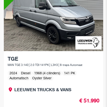
Assistentiesystemen voor jouw MAN
Mobile24
MAN Werkplaatsen
MAN Smart Tacho
TGE
MAN TGE 3.140│2.0 TDI 141PK│L3H3│8-traps Automaat
2024
Diesel
1968 (4 cilinders)
141 PK
Automatisch
Oyster Silver
LEEUWEN TRUCKS & VANS
€ 51.990