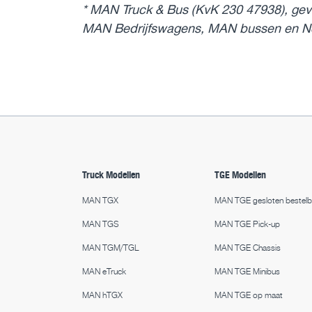
* MAN Truck & Bus (KvK 230 47938), geve
MAN Bedrijfswagens, MAN bussen en N
Truck Modellen
TGE Modellen
MAN TGX
MAN TGE gesloten bestel
MAN TGS
MAN TGE Pick-up
MAN TGM/TGL
MAN TGE Chassis
MAN eTruck
MAN TGE Minibus
MAN hTGX
MAN TGE op maat