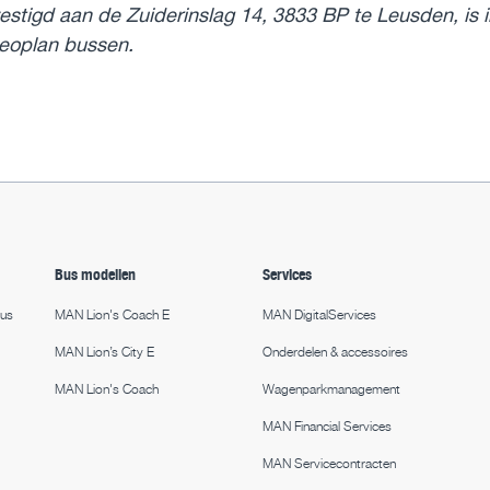
stigd aan de Zuiderinslag 14, 3833 BP te Leusden, is 
eoplan bussen.
Bus modellen
Services
bus
MAN Lion's Coach E
MAN DigitalServices
MAN Lion’s City E
Onderdelen & accessoires
MAN Lion's Coach
Wagenparkmanagement
MAN Financial Services
MAN Servicecontracten