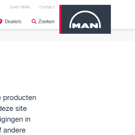
Over MAN
Contact
Dealers
Zoeken
ze producten
deze site
igingen in
of andere