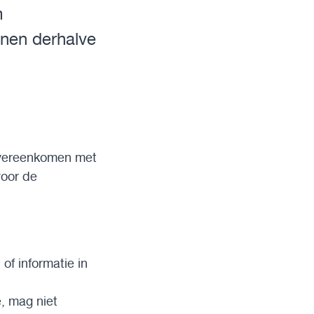
m
nnen derhalve
 overeenkomen met
voor de
of informatie in
e, mag niet