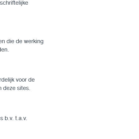
chriftelijke
en die de werking
den.
delijk voor de
 deze sites.
b.v. t.a.v.