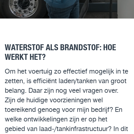
Assistentiesystemen voor jouw MAN
Mobile24
MAN Werkplaatsen
WATERSTOF ALS BRANDSTOF: HOE
MAN Smart Tacho
WERKT HET?
Om het voertuig zo effectief mogelijk in te
zetten, is efficiënt laden/tanken van groot
belang. Daar zijn nog veel vragen over.
Zijn de huidige voorzieningen wel
toereikend genoeg voor mijn bedrijf? En
welke ontwikkelingen zijn er op het
gebied van laad-/tankinfrastructuur? In dit