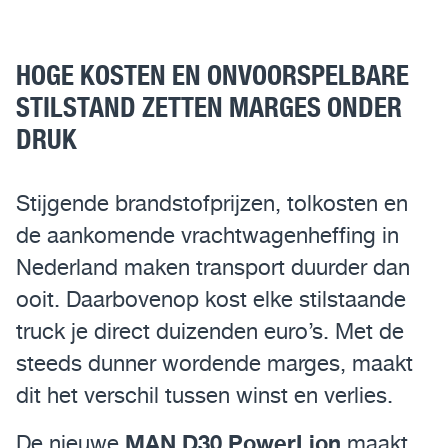
Assistentiesystemen voor jouw MAN
HOGE KOSTEN EN ONVOORSPELBARE
Mobile24
STILSTAND ZETTEN MARGES ONDER
DRUK
MAN Werkplaatsen
MAN Smart Tacho
Stijgende brandstofprijzen, tolkosten en
de aankomende vrachtwagenheffing in
Nederland maken transport duurder dan
ooit. Daarbovenop kost elke stilstaande
truck je direct duizenden euro’s. Met de
steeds dunner wordende marges, maakt
dit het verschil tussen winst en verlies.
MAN D30 PowerLion
De nieuwe
maakt