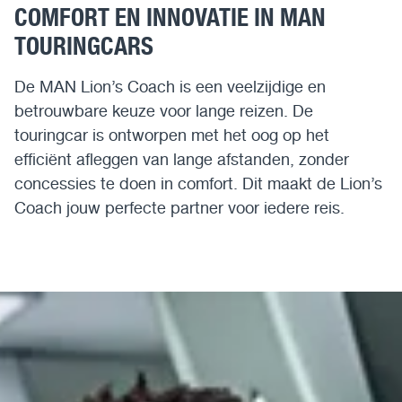
COMFORT EN INNOVATIE IN MAN
Assistentiesystemen voor jouw MAN
TOURINGCARS
Mobile24
De MAN Lion’s Coach is een veelzijdige en
betrouwbare keuze voor lange reizen. De
MAN Werkplaatsen
touringcar is ontworpen met het oog op het
efficiënt afleggen van lange afstanden, zonder
MAN Smart Tacho
concessies te doen in comfort. Dit maakt de Lion’s
Coach jouw perfecte partner voor iedere reis.