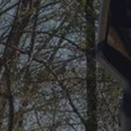
Assistentiesystemen voor jouw MAN
Mobile24
MAN Werkplaatsen
MAN Smart Tacho