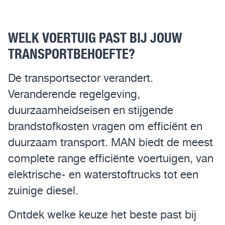
Assistentiesystemen voor jouw MAN
WELK VOERTUIG PAST BIJ JOUW
Mobile24
TRANSPORTBEHOEFTE?
MAN Werkplaatsen
De transportsector verandert.
MAN Smart Tacho
Veranderende regelgeving,
duurzaamheidseisen en stijgende
brandstofkosten vragen om efficiënt en
duurzaam transport. MAN biedt de meest
complete range efficiënte voertuigen, van
elektrische- en waterstoftrucks tot een
zuinige diesel.
Ontdek welke keuze het beste past bij