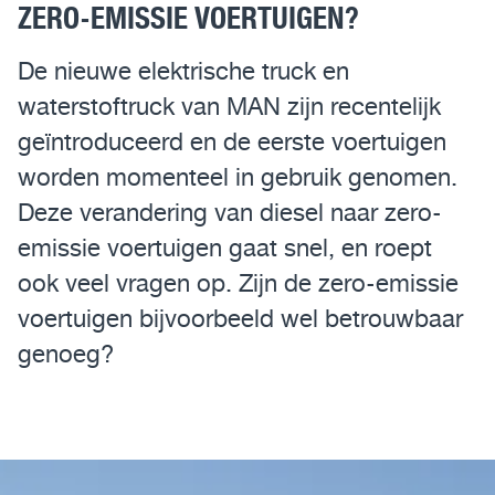
ZERO-EMISSIE VOERTUIGEN?
Assistentiesystemen voor jouw MAN
De nieuwe elektrische truck en
Mobile24
waterstoftruck van MAN zijn recentelijk
geïntroduceerd en de eerste voertuigen
MAN Werkplaatsen
worden momenteel in gebruik genomen.
MAN Smart Tacho
Deze verandering van diesel naar zero-
emissie voertuigen gaat snel, en roept
ook veel vragen op. Zijn de zero-emissie
voertuigen bijvoorbeeld wel betrouwbaar
genoeg?