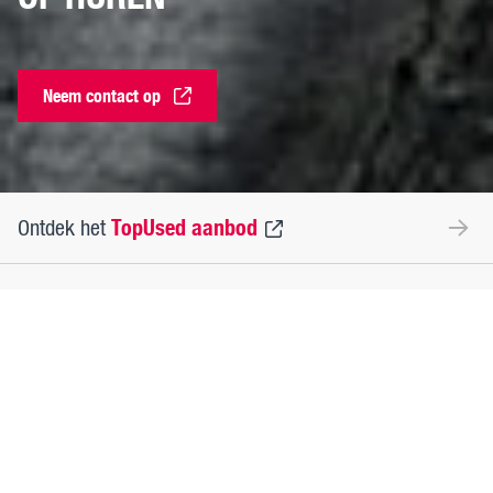
Neem contact op
TopUsed aanbod
Ontdek het
verhuur mogelijkheden
Benieuwd naar onze
?
MAN TopUsed
Het internationale wagenmerk voor