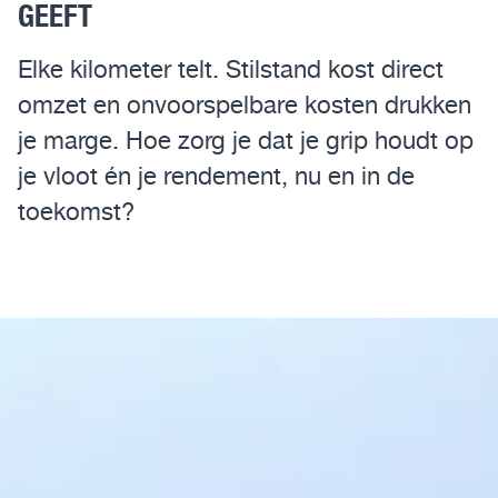
GEEFT
Assistentiesystemen voor jouw MAN
Elke kilometer telt. Stilstand kost direct
Mobile24
omzet en onvoorspelbare kosten drukken
je marge. Hoe zorg je dat je grip houdt op
MAN Werkplaatsen
je vloot én je rendement, nu en in de
MAN Smart Tacho
toekomst?