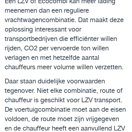
Een LZV of Ecocombi kan meer lading
meenemen dan een reguliere
Assistentiesystemen voor jouw MAN
vrachtwagencombinatie. Dat maakt deze
Mobile24
oplossing interessant voor
transportbedrijven die efficiënter willen
MAN Werkplaatsen
rijden, CO2 per vervoerde ton willen
MAN Smart Tacho
verlagen en met hetzelfde aantal
chauffeurs meer volume willen verzetten.
Daar staan duidelijke voorwaarden
tegenover. Niet elke combinatie, route of
chauffeur is geschikt voor LZV transport.
De voertuigcombinatie moet aan de eisen
voldoen, de route moet zijn vrijgegeven
en de chauffeur heeft een aanvullend LZV