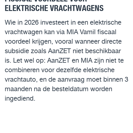
ELEKTRISCHE VRACHTWAGENS
Assistentiesystemen voor jouw MAN
Wie in 2026 investeert in een elektrische
Mobile24
vrachtwagen kan via MIA Vamil fiscaal
MAN Werkplaatsen
voordeel krijgen, vooral wanneer directe
subsidie zoals AanZET niet beschikbaar
MAN Smart Tacho
is. Let wel op: AanZET en MIA zijn niet te
combineren voor dezelfde elektrische
vrachtauto, en de aanvraag moet binnen 3
maanden na de besteldatum worden
ingediend.