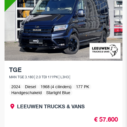
Assistentiesystemen voor jouw MAN
Mobile24
MAN Werkplaatsen
MAN Smart Tacho
TGE
MAN TGE 3.180│2.0 TDI 177PK│L3H3│
2024
Diesel
1968 (4 cilinders)
177 PK
Handgeschakeld
Starlight Blue
LEEUWEN TRUCKS & VANS
€ 57.600