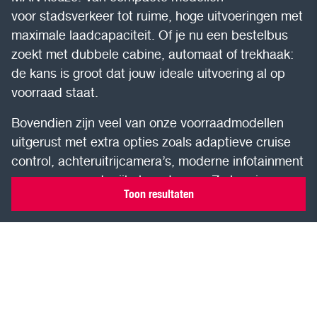
voor stadsverkeer tot ruime, hoge uitvoeringen met
maximale laadcapaciteit. Of je nu een bestelbus
zoekt met dubbele cabine, automaat of trekhaak:
de kans is groot dat jouw ideale uitvoering al op
voorraad staat.
Bovendien zijn veel van onze voorraadmodellen
uitgerust met extra opties zoals adaptieve cruise
control, achteruitrijcamera’s, moderne infotainment
en geavanceerde rijhulpsystemen. Zo ben je
Toon resultaten
voorbereid op elke rit, elke werkdag, elk seizoen.