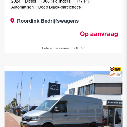
2024
Diesel
1968 (4 cilinders)
177 PK
Automatisch
Deep Black-pareleffect/
Roordink Bedrijfswagens
Op aanvraag
Referentienummer: 3710523