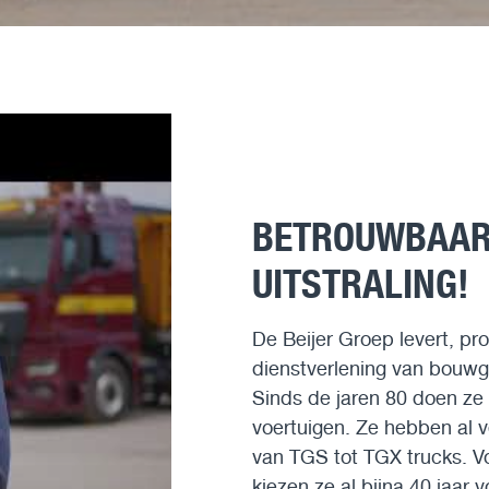
BETROUWBAARH
UITSTRALING!
De Beijer Groep levert, pr
dienstverlening van bouwg
Sinds de jaren 80 doen z
voertuigen. Ze hebben al v
van TGS tot TGX trucks. Vo
kiezen ze al bijna 40 jaa