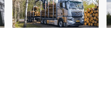
Jan van der Weide en zoon Transport B.V.
Vo
MAN TGX voor Van der
M
Weide
Z
Lees meer