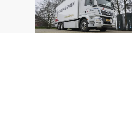
Koopman Logistics Group
MAN ETGM VOOR
KOOPMAN LOGISTICS
GROUP
Lees meer