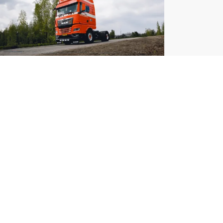
s Zaltbommel
AN TGX voor Vos
altbommel
Lees meer