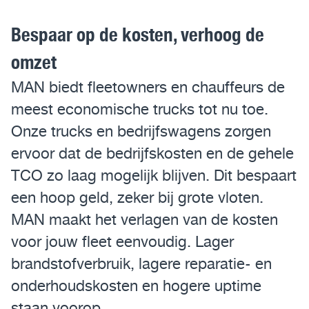
Assistentiesystemen voor jouw MAN
Bespaar op de kosten, verhoog de
omzet
Mobile24
MAN biedt fleetowners en chauffeurs de
MAN Werkplaatsen
meest economische trucks tot nu toe.
MAN Smart Tacho
Onze trucks en bedrijfswagens zorgen
ervoor dat de bedrijfskosten en de gehele
TCO zo laag mogelijk blijven. Dit bespaart
een hoop geld, zeker bij grote vloten.
MAN maakt het verlagen van de kosten
voor jouw fleet eenvoudig. Lager
brandstofverbruik, lagere reparatie- en
onderhoudskosten en hogere uptime
staan voorop.