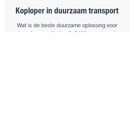
Koploper in duurzaam transport
Wat is de beste duurzame oplossing voor
jouw transportbehoefte? Kijk samen met
ons naar de beste oplossing voor jouw
bedrijf. Elektrisch, waterstof of toch diesel?
Lees meer over de duurzame oplossingen