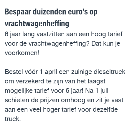
Bespaar duizenden euro’s op
Assistentiesystemen voor jouw MAN
vrachtwagenheffing
Mobile24
6 jaar lang vastzitten aan een hoog tarief
MAN Werkplaatsen
voor de vrachtwagenheffing? Dat kun je
voorkomen!
MAN Smart Tacho
Bestel vóór 1 april een zuinige dieseltruck
om verzekerd te zijn van het laagst
mogelijke tarief voor 6 jaar! Na 1 juli
schieten de prijzen omhoog en zit je vast
aan een veel hoger tarief voor dezelfde
truck.