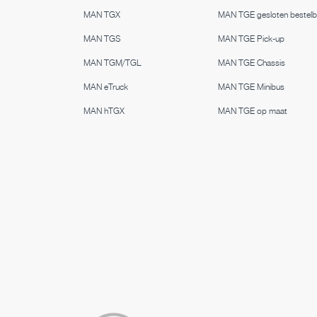
MAN TGX
MAN TGE gesloten bestel
MAN TGS
MAN TGE Pick-up
MAN TGM/TGL
MAN TGE Chassis
MAN eTruck
MAN TGE Minibus
MAN hTGX
MAN TGE op maat