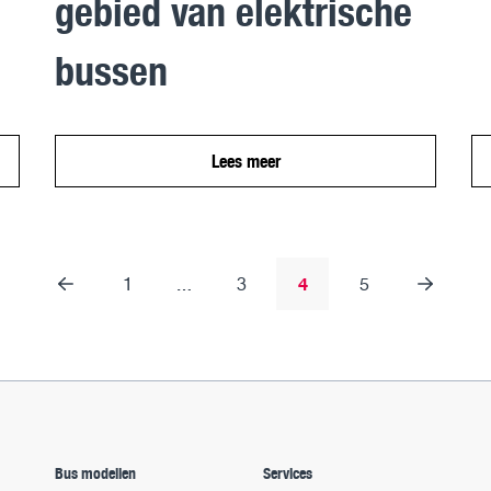
gebied van elektrische
bussen
Lees meer
…
1
3
4
5
Bus modellen
Services