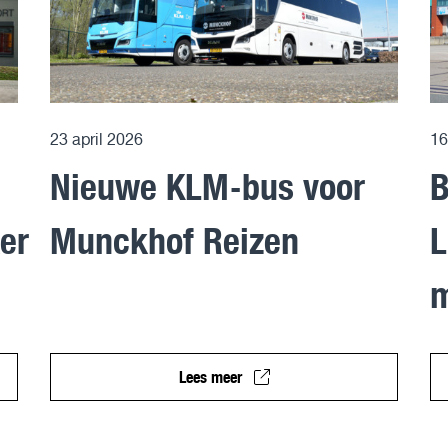
23 april 2026
16
Nieuwe KLM-bus voor
B
er
Munckhof Reizen
L
m
Lees meer