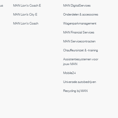
bus
MAN Lion's Coach E
MAN DigitalServices
MAN Lion’s City E
Onderdelen & accessoires
MAN Lion's Coach
Wagenparkmanagement
MAN Financial Services
MAN Servicecontracten
Chauffeursinzet & -training
Assistentiesystemen voor
jouw MAN
Mobile24
Universele autobedrijven
Recycling bij MAN